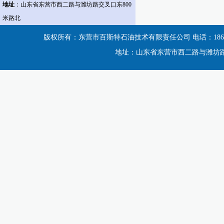
地址
：山东省东营市西二路与潍坊路交叉口东800
米路北
版权所有：东营市百斯特石油技术有限责任公司 电话：18606468811，05
地址：山东省东营市西二路与潍坊路